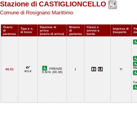
Stazione di CASTIGLIONCELLO
Comune di Rosignano Marittimo
Orario
Stazione di
Binario
Classi e
Tipo e n.
Impresa di
Fe
di
arrivo
di
servizi a
di treno
trasporto
(o
partenza
(orario di arrivo)
partenza
bordo
Ma
FIRENZE
06.51
1
TI
4014
S.M.N. (08.38)
Ca