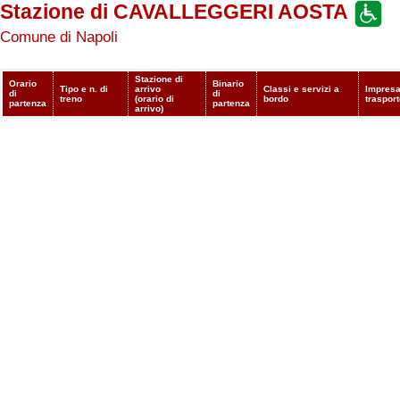
Stazione di CAVALLEGGERI AOSTA
Comune di Napoli
Stazione di
Orario
Binario
Tipo e n. di
arrivo
Classi e servizi a
Impresa
di
di
treno
(orario di
bordo
traspor
partenza
partenza
arrivo)