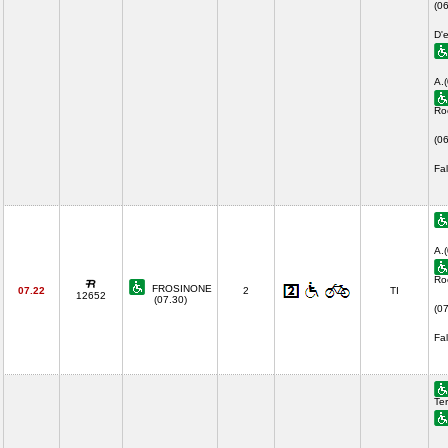
(06
D'
A.
Ro
(0
Fal
A.
Ro
FROSINONE
07.22
2
TI
12652
(07.30)
(0
Fal
Ter