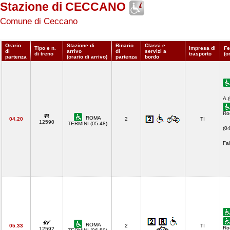
Stazione di CECCANO
Comune di Ceccano
Orario
Stazione di
Binario
Classi e
Tipo e n.
Impresa di
Fe
di
arrivo
di
servizi a
di treno
trasporto
(o
partenza
(orario di arrivo)
partenza
bordo
A.
Ro
ROMA
04.20
2
TI
12590
TERMINI (05.48)
(0
Fal
ROMA
05.33
2
TI
Ro
12592