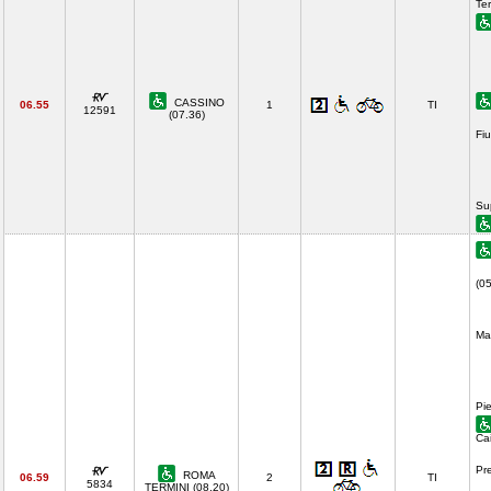
Ter
CASSINO
06.55
1
TI
12591
(07.36)
Fi
Su
(0
Ma
Pi
Ca
Pr
ROMA
06.59
2
TI
5834
TERMINI (08.20)