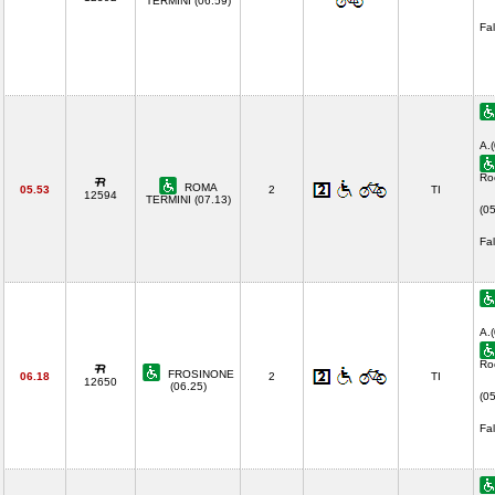
TERMINI (06.59)
Fa
A.
Ro
ROMA
05.53
2
TI
12594
TERMINI (07.13)
(0
Fal
A.
Ro
FROSINONE
06.18
2
TI
12650
(06.25)
(0
Fal