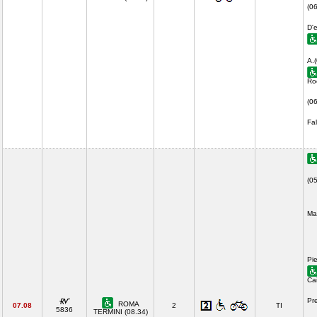
(0
D'
A.
Ro
(0
Fal
(0
Ma
Pi
Ca
Pr
ROMA
07.08
2
TI
5836
TERMINI (08.34)