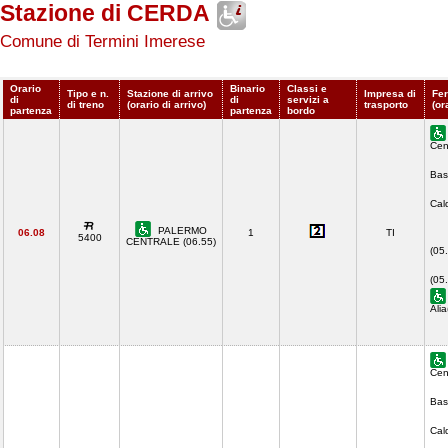
Stazione di CERDA
Comune di Termini Imerese
Orario
Binario
Classi e
Tipo e n.
Stazione di arrivo
Impresa di
Fer
di
di
servizi a
di treno
(orario di arrivo)
trasporto
(or
partenza
partenza
bordo
Cen
Bas
Cal
PALERMO
06.08
1
TI
5400
CENTRALE (06.55)
(05
(05
Ali
Cen
Bas
Cal