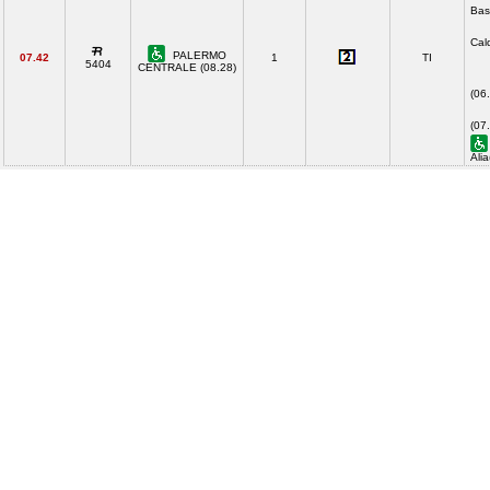
Bas
Cal
PALERMO
07.42
1
TI
5404
CENTRALE (08.28)
(06
(07
Ali