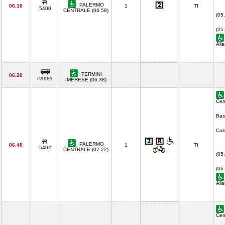
PALERMO
06.10
1
TI
5400
CENTRALE (06.58)
(05
(05
Ali
TERMINI
06.20
PA983
IMERESE (06.38)
Cen
Bas
Cal
PALERMO
06.40
1
TI
5402
CENTRALE (07.22)
(05
(06
Ali
Cen