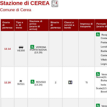
Stazione di CEREA
Comune di Cerea
Stazione di
Orario
Tipo e
Binario
Classi e
arrivo
Impresa di
Fermate 
di
n. di
di
servizi a
(orario di
trasporto
(orario d
partenza
treno
partenza
bordo
arrivo)
Rovi
Costa
Fratt
Lendi
VERONA
12.14
PORTA NUOVA
VE350
Badia
(13.29)
Casta
Villa
Legn
Vero
Nuova(11
Butta
ROVIGO
12.20
2
TI
91511
(13.24)
Isola
Scala(12.
Bovo
Vero