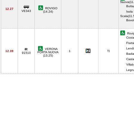
Nuova(11
Butta
ROVIGO
12.27
VE343
(14.24)
Isola
Scala(11.
Bovo
Rovig
Costa
Fratt
Lendi
VERONA
12.39
1
TI
PORTA NUOVA
91510
Badia
(13.25)
Casta
Villa
Legn